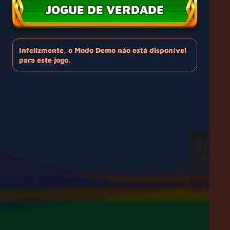
JOGUE DE VERDADE
Infelizmente, o Modo Demo não está disponível
para este jogo.