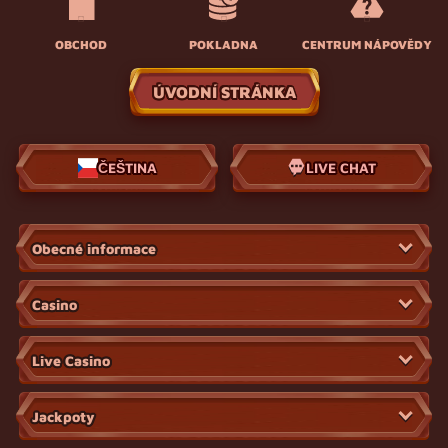
OBCHOD
POKLADNA
CENTRUM NÁPOVĚDY
ÚVODNÍ STRÁNKA
ČEŠTINA
LIVE CHAT
Obecné informace
Casino
Live Casino
Jackpoty