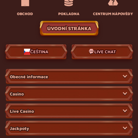
OBCHOD
POKLADNA
CENTRUM NÁPOVĚDY
ÚVODNÍ STRÁNKA
ČEŠTINA
LIVE CHAT
Obecné informace
Casino
Live Casino
Jackpoty