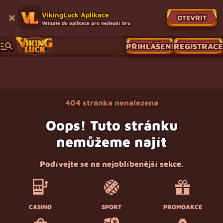
VikingLuck Aplikace
OTEVŘÍT
Vstupte do aplikace pro nejlepší hru
PŘIHLÁŠENÍ
REGISTRACE
404 stránka nenalezena
Oops! Tuto stránku
nemůžeme najít
Podívejte se na nejoblíbenější sekce.
CASINO
SPORT
PROMOAKCE