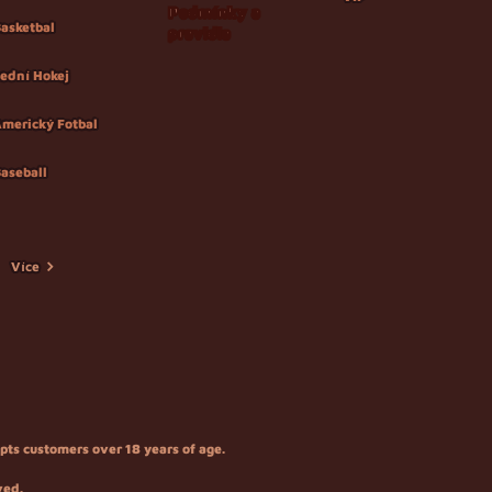
Podmínky a
asketbal
pravidla
ední Hokej
merický Fotbal
aseball
Více
pts customers over 18 years of age.
ved.