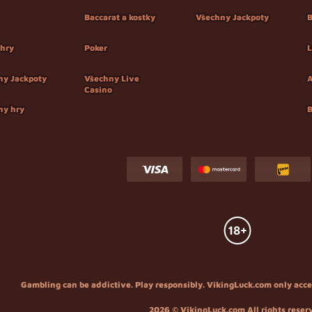
Baccarat a kostky
Všechny Jackpoty
B
 hry
Poker
L
ny Jackpoty
Všechny Live
A
Casino
ny hry
B
Gambling can be addictive. Play responsibly. VikingLuck.com only acce
2026 © VikingLuck.com All rights reser