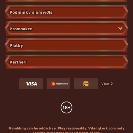
Podmínky a pravidla
Promoakce
Platby
Partneři
Více
Gambling can be addictive. Play responsibly. VikingLuck.com only
accepts customers over 18 years of age.