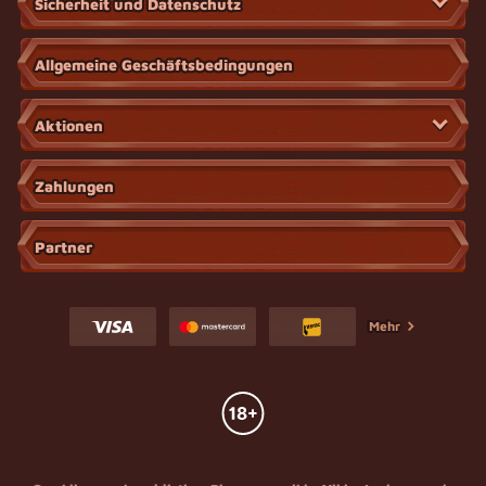
Sicherheit und Datenschutz
Allgemeine Geschäftsbedingungen
Aktionen
Zahlungen
Partner
Mehr