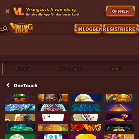
VikingLuck Anwendung
ÖFFNEN
Erhalte die App für das beste Spiel
EINLOGGEN
REGISTRIEREN
CASINO
LIVE-CASINO
SPORT
OneTouch
NEU
Grand Hotel Royale
Traveling Treasures Africa
Russian Poker
Baccarat
Sea Treasure
Raiden Medal Burst
Stone Gaze
Bonus Track
God Hand
Baccarat No Commission
Teen Patti
Grand Heist Featur
Neon 2077
Snack Blast
Fire Combo
Steam Vault
In Between Poker
Blackjack Classic Perfect Pairs
Keno Rush
Ryse of Rome