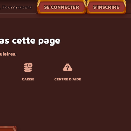
, Fournisseurs
SE CONNECTER
S'INSCRIRE
as cette page
ulaires.
CAISSE
CENTRE D'AIDE