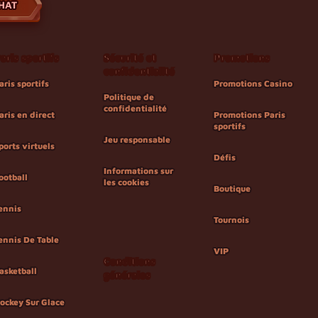
CHAT
aris sportifs
Sécurité et
Promotions
confidentialité
aris sportifs
Promotions Casino
Politique de
confidentialité
aris en direct
Promotions Paris
sportifs
Jeu responsable
ports virtuels
Défis
Informations sur
ootball
les cookies
Boutique
ennis
Tournois
ennis De Table
VIP
Conditions
asketball
générales
ockey Sur Glace