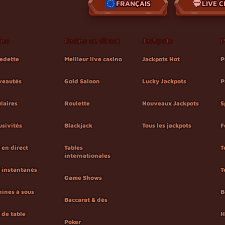
FRANÇAIS
LIVE 
ino
Casino en direct
Jackpots
P
edette
Meilleur live casino
Jackpots Hot
P
veautés
Gold Saloon
Lucky Jackpots
P
laires
Roulette
Nouveaux Jackpots
S
usivités
Blackjack
Tous les jackpots
F
 en direct
Tables
T
internationales
 instantanés
T
Game Shows
ines à sous
B
Baccarat & dés
 de table
H
Poker