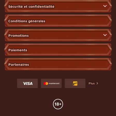
Sécurité et confidentialité
Conditions générales
Promotions
Paiements
Partenaires
Plus