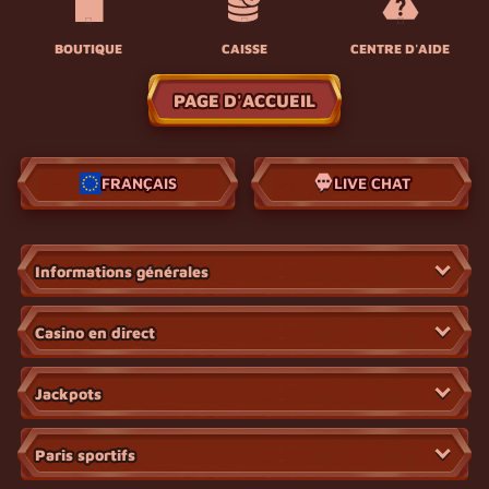
BOUTIQUE
CAISSE
CENTRE D'AIDE
PAGE D'ACCUEIL
FRANÇAIS
LIVE CHAT
Informations générales
Casino en direct
Jackpots
Paris sportifs