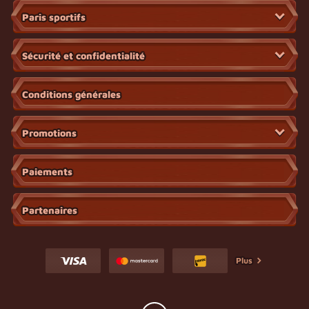
Paris sportifs
Sécurité et confidentialité
Conditions générales
Promotions
Paiements
Partenaires
Plus