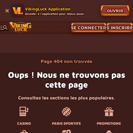
VikingLuck Application
OUVRIR
Accéder à l'application pour mieux jouer
SE CONNECTER
S'INSCRIRE
Page 404 non trouvée
Oups ! Nous ne trouvons pas
cette page
Consultez les sections les plus populaires.
CASINO
PARIS SPORTIFS
PROMOTIONS