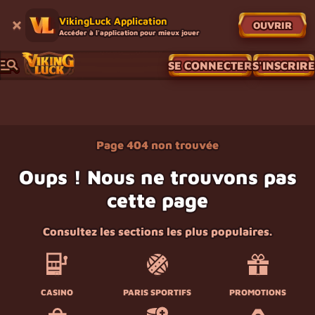
VikingLuck Application
OUVRIR
Accéder à l'application pour mieux jouer
SE CONNECTER
S'INSCRIRE
Page 404 non trouvée
Oups ! Nous ne trouvons pas
cette page
Consultez les sections les plus populaires.
CASINO
PARIS SPORTIFS
PROMOTIONS