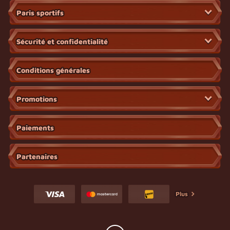
Paris sportifs
Sécurité et confidentialité
Conditions générales
Promotions
Paiements
Partenaires
Plus