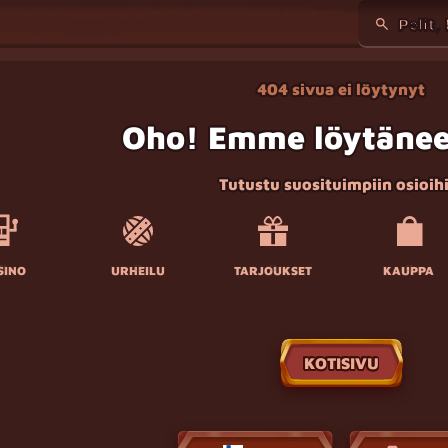
Pelit,
404 sivua ei löytynyt
Oho! Emme löytänee
Tutustu suosituimpiin osioihi
SINO
URHEILU
TARJOUKSET
KAUPPA
KOTISIVU