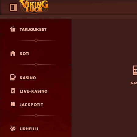
TARJOUKSET
KOTI
KASINO
KA
LIVE-KASINO
JACKPOTIT
URHEILU