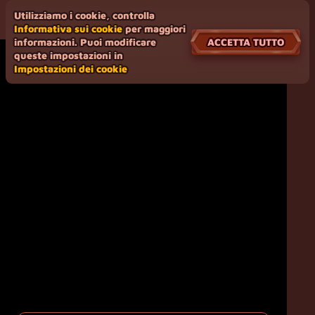
Utilizziamo i cookie, controlla
Informativa sui cookie
per maggiori
ACCETTA TUTTO
informazioni. Puoi modificare
queste impostazioni in
Impostazioni dei cookie