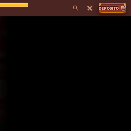
DEPOSITO