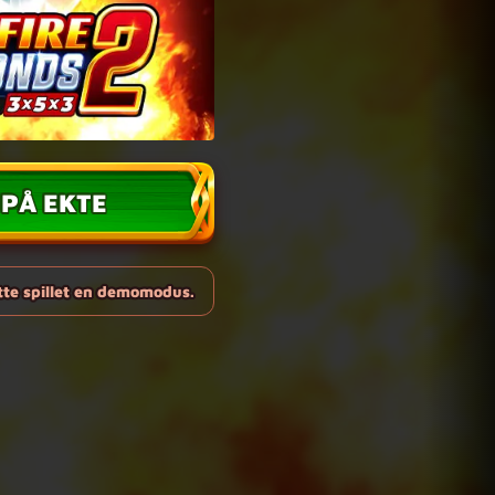
 PÅ EKTE
tte spillet en demomodus.