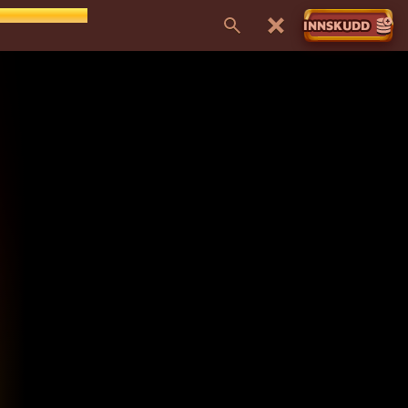
INNSKUDD