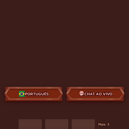
PORTUGUÊS
CHAT AO VIVO
Mais