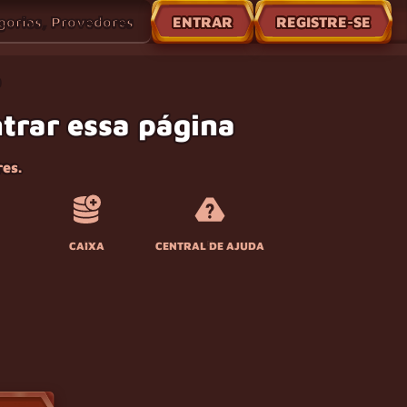
gorias, Provedores
ENTRAR
REGISTRE-SE
trar essa página
es.
CAIXA
CENTRAL DE AJUDA