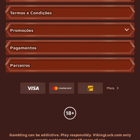
Termos e Condições
Promoções
Pagamentos
Parceiros
Mais
Gambling can be addictive. Play responsibly. VikingLuck.com only
accepts customers over 18 years of age.