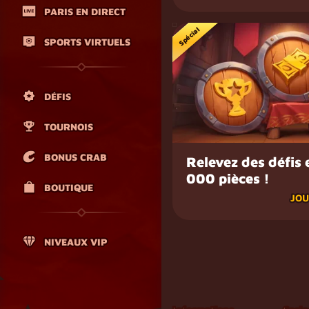
PARIS EN DIRECT
Spécial
SPORTS VIRTUELS
DÉFIS
TOURNOIS
BONUS CRAB
Relevez des défis 
000 pièces !
BOUTIQUE
JOU
NIVEAUX VIP