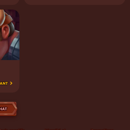
NANT
CHAT