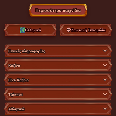
Big Bells Fire (Hold and Win)
Wild Hot 40 Free Spins
3 Runaway Riches
The Cursed Mumm
NΈΟ
NΈΟ
NΈΟ
Περισσότερα παιχνίδια
Celtic Coins - Hold & Hit 3x3
40 Power Hot Coin Boost
777 Hell Streak
Panther Legacy
70.117,94 €
Ελληνικά
Ζωντανή Συνομιλία
Γενικές πληροφορίες
Καζίνο
Live Καζίνο
Τζάκποτ
Αθλητικά