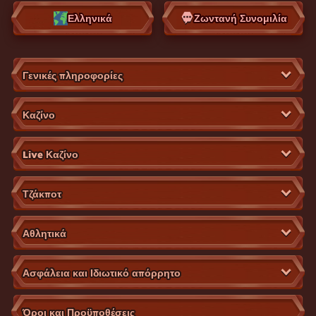
Ελληνικά
Ζωντανή Συνομιλία
Γενικές πληροφορίες
Καζίνο
Live Καζίνο
Τζάκποτ
Αθλητικά
Ασφάλεια και Ιδιωτικό απόρρητο
Όροι και Προϋποθέσεις