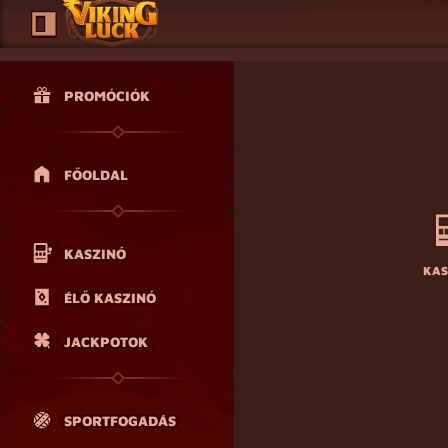
PROMÓCIÓK
FŐOLDAL
KASZINÓ
KAS
ÉLŐ KASZINÓ
JACKPOTOK
SPORTFOGADÁS