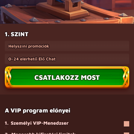
1. SZINT
2. SZINT
3. SZINT
4. SZINT
5. SZINT
Helyszíni promóciók
Helyszíni promóciók
Személyre szabott ajánlatok
Személyre szabott ajánlatok
Személyre szabott ajánlatok
0–24 elérhető Élő Chat
0–24 elérhető Élő Chat
Magasabb kifizetési limitek
Magasabb kifizetési limitek
Magasabb kifizetési limitek
Cashback
Cashback
Cashback
CSATLAKOZZ MOST
CSATLAKOZZ MOST
Személyi VIP menedzser
Személyi VIP menedzser
CSATLAKOZZ MOST
CSATLAKOZZ MOST
CSATLAKOZZ MOST
A VIP program előnyei
Személyi VIP-Menedzser