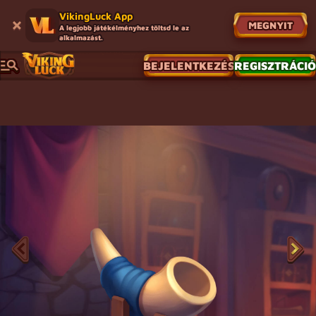
VikingLuck App
MEGNYIT
A legjobb játékélményhez töltsd le az
alkalmazást.
BEJELENTKEZÉS
REGISZTRÁCIÓ