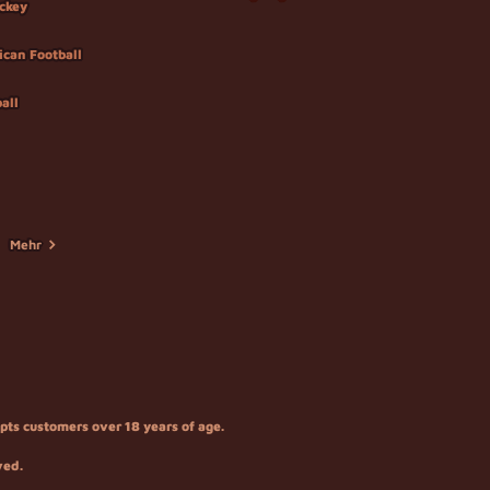
ckey
can Football
all
Mehr
pts customers over 18 years of age.
ved.