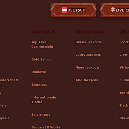
DEUTSCH
LIVE 
o
Live-Casino
Jackpot-Spiele
Spor
Top-Live-
Heisse jackpots
Spor
Casinospiele
Lucky Jackpots
Live
Gold Saloon
Neue Jackpots
Virtu
Roulette
isterschaft
Alle Jackpots
Fußba
Blackjack
v
Tenni
Internationale
Tische
iele
Tisch
Spielshows
Spiele
Baske
Baccarat & Würfel