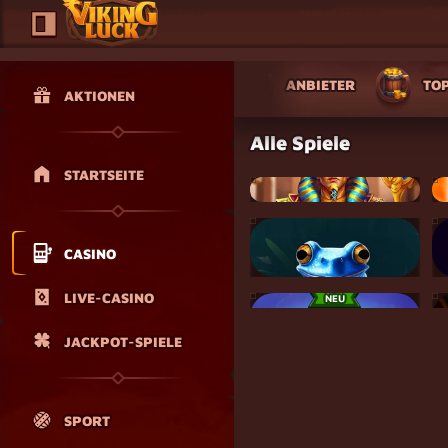
ANBIETER
TO
AKTIONEN
Alle Spiele
STARTSEITE
Golden Fate 1000
Wi
Hungry Frog
Fu
CASINO
LIVE-CASINO
NEU
Royal Strike
Do
JACKPOT-SPIELE
NEU
15 Totem Stacks: Hold & Win
Fo
€ 17.696,61
SPORT