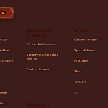
CHAT
Sicherheit und
Aktionen
Datenschutz
wetten
Casino-Aktionen
Datenschutzhinweis
Wetten
Sport-Aktionen
Verantwortungsvolles
Spielen
ller Sport
Missionen
Cookie-Hinweis
l
Shop
s
Turniere
ennis
VIP
ball
Allgemeine