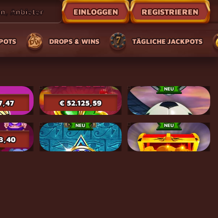
en, Anbieter
EINLOGGEN
REGISTRIEREN
POTS
DROPS & WINS
TÄGLICHE JACKPOTS
NEU
Art of Gold - Golden Coins Link
9 Balls
7,47
€ 52.125,59
NEU
NEU
Coins Of Ra Power Hold & Win
25 Coins Grand Gold Edition
3,40
NEU
a Deluxe
40 Bulky Fruits Buy Bonus
Rooster's Gold: Hold & Win
€ 72.943,96
€ 8.326,55
NEU
NEU
Badge of Ra (Hold and Win)
Book of the Egyptian Buffalo