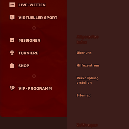
LIVE-WETTEN
VIRTUELLER SPORT
Allgemeine
MISSIONEN
Infos
TURNIERE
Über uns
SHOP
Hilfezentrum
Verknüpfung
erstellen
VIP-PROGRAMM
Sitemap
Zahlungen