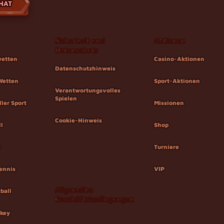
CHAT
Sicherheit und
Aktionen
Datenschutz
wetten
Casino-Aktionen
Datenschutzhinweis
Wetten
Sport-Aktionen
Verantwortungsvolles
Spielen
ller Sport
Missionen
Cookie-Hinweis
l
Shop
s
Turniere
ennis
VIP
Allgemeine
ball
Geschäftsbedingungen
ckey