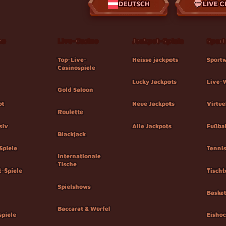
DEUTSCH
LIVE 
no
Live-Casino
Jackpot-Spiele
Sport
Top-Live-
Heisse jackpots
Sport
Casinospiele
Lucky Jackpots
Live-
Gold Saloon
bt
Neue Jackpots
Virtue
Roulette
siv
Alle Jackpots
Fußbal
Blackjack
Spiele
Tenni
Internationale
Tische
t-Spiele
Tischt
Spielshows
Basket
Baccarat & Würfel
spiele
Eisho