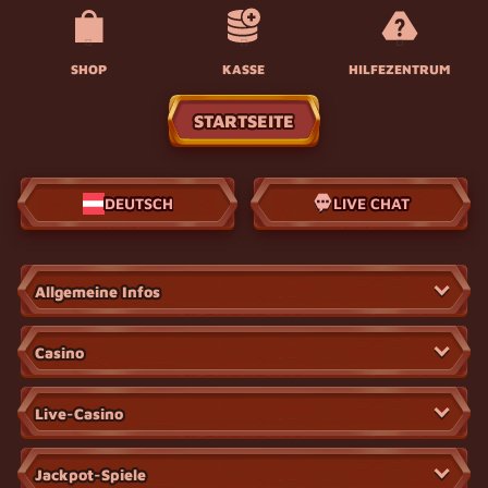
SHOP
KASSE
HILFEZENTRUM
STARTSEITE
DEUTSCH
LIVE CHAT
Allgemeine Infos
Casino
Live-Casino
Jackpot-Spiele