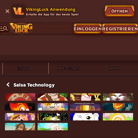
VikingLuck Anwendung
ÖFFNEN
Erhalte die App für das beste Spiel
EINLOGGEN
REGISTRIEREN
CASINO
LIVE-CASINO
SPORT
Salsa Technology
Super Zodiac Bingo
Pirates
Show Ball
Super Pachinko Plu
Super Hot Bingo
Pachinko 3D
Goal Bingo
Halloween Groove 
Candy Bingo 3D
Super Flex Bingo
Super Pachinko
Candy Bingo
Jogo Dos Bichos Paraia
Farm Bingo