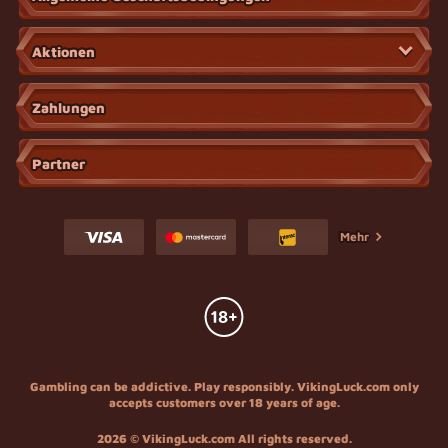
Aktionen
Zahlungen
Partner
Mehr
Gambling can be addictive. Play responsibly. VikingLuck.com only
accepts customers over 18 years of age.
2026 © VikingLuck.com All rights reserved.