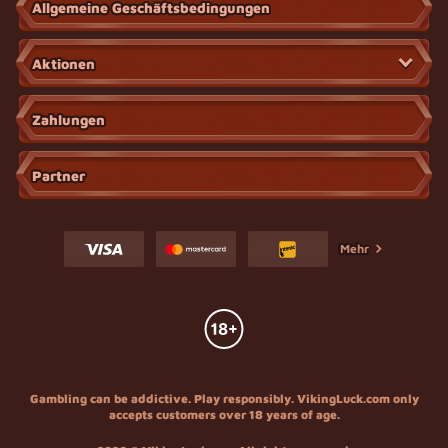
Allgemeine Geschäftsbedingungen
Aktionen
Zahlungen
Partner
Mehr
Gambling can be addictive. Play responsibly. VikingLuck.com only
accepts customers over 18 years of age.