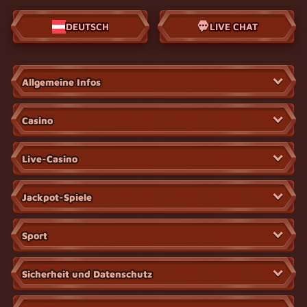
DEUTSCH
LIVE CHAT
Allgemeine Infos
Casino
Live-Casino
Jackpot-Spiele
Sport
Sicherheit und Datenschutz