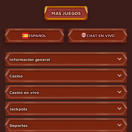
NUEVO
NUEVO
NUEVO
NUEVO
Gravity Auto Roulette
Royal Roulette
Venice Roulette
VIP Auto Roulette
MÁS JUEGOS
NUEVO
NUEVO
NUEVO
Auto Roulette
Big Bang Roulette
Emerald Hall Roulette
Diamond Hall Ultra
ESPAÑOL
CHAT EN VIVO
Información general
Casino
Casino en vivo
Jackpots
Deportes