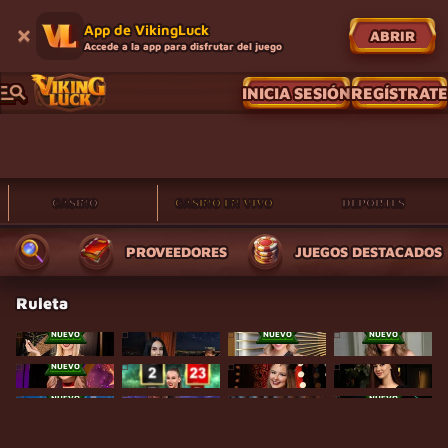
App de VikingLuck
ABRIR
Accede a la app para disfrutar del juego
INICIA SESIÓN
REGÍSTRATE
CASINO
CASINO EN VIVO
DEPORTES
PROVEEDORES
JUEGOS DESTACADOS
Ruleta
NUEVO
NUEVO
NUEVO
Gold Saloon Roulette
Vegas Roulette 500x
Gold Roulette
French Roulette
NUEVO
Gravity Roulette
Dynamic Roulette 120x
Cabaret Roulette
Bar Roulette 2000
NUEVO
NUEVO
Port Roulette
Atom Roulette
500X Auto Roulette
Rush Atom Roulett
NUEVO
NUEVO
NUEVO
61.951,89 €
Virtual Monaco Roulette
Live Roulette
Live French Roulette
Auto Roulette