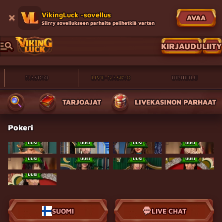
VikingLuck -sovellus
AVAA
Siirry sovellukseen parhaita pelihetkiä varten
KIRJAUDU
LIITY
KASINO
LIVE-KASINO
URHEILU
TARJOAJAT
LIVEKASINON PARHAAT
Pokeri
UUSI
UUSI
UUSI
UUSI
Texas Hold'em Multiplayer
Casino Hold'em
Bet On Teen Patti
Andar Bahar x500
UUSI
UUSI
UUSI
UUSI
Andar Bahar
Emerald Hall Teen Patti 20-20
Emerald Hall Andar Bahar
Andar Bahar
UUSI
Teen Patti
SUOMI
LIVE CHAT