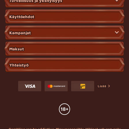
Turvallisuus ja yksityisyys
Käyttöehdot
Kampanjat
Maksut
Yhteistyö
Lisää