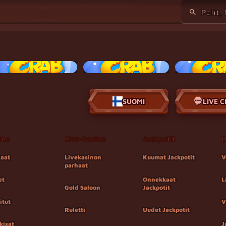
Pelit,
sh Crab
Three Pointer
Football Crab
SUOMI
LIVE 
ino
Live-kasino
Jackpotit
U
aat
Livekasinon
Kuumat Jackpotit
V
parhaat
et
Onnekkaat
L
Gold Saloon
Jackpotit
itut
V
Ruletti
Uudet Jackpotit
kisat
J