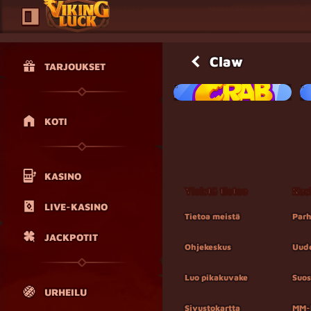
Claw
TARJOUKSET
Bonus Crab
Ca
KOTI
KASINO
Yleistä tietoa
Kas
LIVE-KASINO
Tietoa meistä
Parh
JACKPOTIT
Ohjekeskus
Uud
Luo pikakuvake
Suos
URHEILU
Sivustokartta
MM-