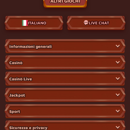
ALTRI GIOCHI
NUOVO
NUOVO
NUOVO
NUOVO
Overdose
Hell Cash
Behind Bars: Masterplan
Winning Clover 5
ITALIANO
LIVE CHAT
Informazioni generali
Casinò
Casinò Live
Jackpot
Sport
Sicurezza e privacy