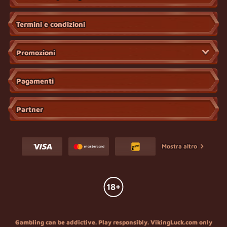
Termini e condizioni
Promozioni
Pagamenti
Partner
Mostra altro
Gambling can be addictive. Play responsibly. VikingLuck.com only