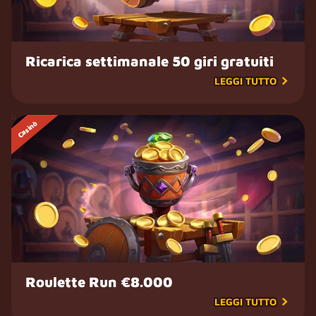
Ricarica settimanale 50 giri gratuiti
LEGGI TUTTO
Casinò
Roulette Run €8.000
LEGGI TUTTO