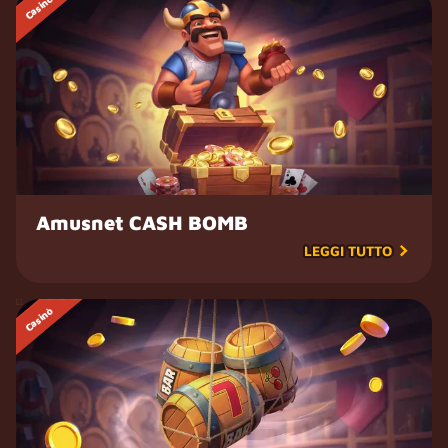
Casinò
Amusnet CASH BOMB
LEGGI TUTTO
Casinò