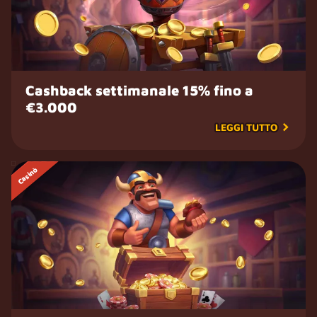
Cashback settimanale 15% fino a
€3.000
LEGGI TUTTO
Casinò