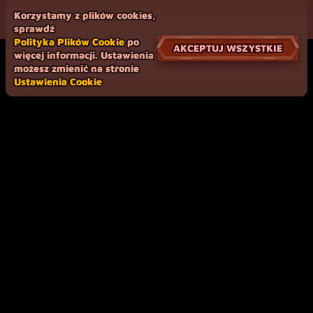
Korzystamy z plików cookies,
sprawdź
Polityka Plików Cookie
po
AKCEPTUJ WSZYSTKIE
więcej informacji. Ustawienia
możesz zmienić na stronie
Ustawienia Cookie