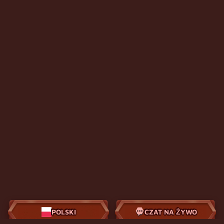
POLSKI
CZAT NA ŻYWO