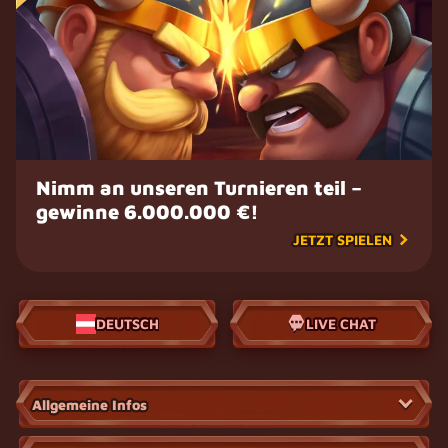
Nimm an unseren Turnieren teil –
gewinne 6.000.000 €!
JETZT SPIELEN
DEUTSCH
LIVE CHAT
Allgemeine Infos